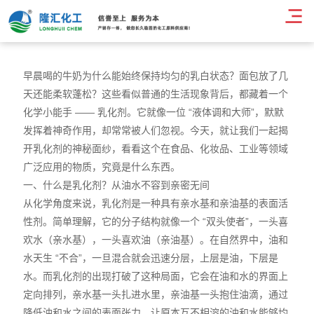
新闻中心
早晨喝的牛奶为什么能始终保持均匀的乳白状态？面包放了几
天还能柔软蓬松？这些看似普通的生活现象背后，都藏着一个
化学小能手 —— 乳化剂。它就像一位 “液体调和大师”，默默
发挥着神奇作用，却常常被人们忽视。今天，就让我们一起揭
开乳化剂的神秘面纱，看看这个在食品、化妆品、工业等领域
广泛应用的物质，究竟是什么东西。
一、什么是乳化剂？从油水不容到亲密无间
从化学角度来说，乳化剂是一种具有亲水基和亲油基的表面活
性剂。简单理解，它的分子结构就像一个 “双头使者”，一头喜
欢水（亲水基），一头喜欢油（亲油基）。在自然界中，油和
水天生 “不合”，一旦混合就会迅速分层，上层是油，下层是
水。而乳化剂的出现打破了这种局面，它会在油和水的界面上
定向排列，亲水基一头扎进水里，亲油基一头抱住油滴，通过
降低油和水之间的表面张力，让原本互不相溶的油和水能够均