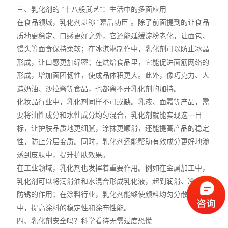
三、乳化剂的 “十八般武艺”：生活中的多面应用
在食品领域，乳化剂堪称 “幕后功臣”。除了前面提到的让食品
质地更稳定、口感更好之外，它还能延缓淀粉老化，让面包、
馒头等面食保持柔软；在冰淇淋制作中，乳化剂可以防止冰晶
形成，让口感更加绵密；在烘焙食品里，它能促进面筋网络的
形成，增加面团韧性，使成品体积更大。此外，像巧克力、人
造奶油、沙拉酱等食品，也都离不开乳化剂的加持。
化妆品行业中，乳化剂同样不可或缺。乳液、面霜等产品，需
要将油性成分和水性成分均匀混合，乳化剂就能实现这一目
标，让护肤品质地更细腻，涂抹更顺滑，还能提高产品的稳定
性，防止分层变质。同时，乳化剂还能帮助有效成分更好地渗
透到皮肤中，提升护肤效果。
在工业领域，乳化剂也发挥着重要作用。例如在金属加工中，
乳化剂可以将润滑油和水混合形成乳化液，起到润滑、冷却和
防锈的作用；在涂料行业，乳化剂能够使颜料均匀分散在涂料
中，提高涂料的稳定性和涂布性能。
四、乳化剂安全吗？科学看待无需过度恐慌