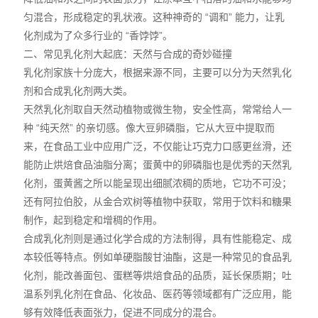
匀混合，形成稳定的乳状液。这种神奇的 “调和” 能力，让乳
化剂成为了众多行业的 “香饽饽”。
二、常见乳化剂大起底：天然与合成的奇妙碰撞
乳化剂家族十分庞大，根据来源不同，主要可以分为天然乳化
剂和合成乳化剂两大类。
天然乳化剂取自天然动植物或微生物，安全性高，常常给人一
种 “纯天然” 的亲切感。像大豆卵磷脂，它从大豆中提取而
来，在食品工业中应用广泛，不仅能让巧克力口感更丝滑，还
能防止烘焙食品油脂分离；蛋黄中的卵磷脂也是优秀的天然乳
化剂，蛋黄酱之所以能呈现出细腻浓稠的质地，它功不可没；
还有阿拉伯胶，从金合欢树等植物中获取，常用于饮料和糖果
制作，起到稳定和增稠的作用。
合成乳化剂则是通过化学合成的方法制得，具有性能稳定、成
本较低等特点。例如单硬脂酸甘油酯，这是一种常见的食品乳
化剂，能改善面包、蛋糕等烘焙食品的品质，延长保质期；吐
温系列乳化剂在食品、化妆品、医药等领域都有广泛应用，能
够有效降低表面张力，促进不同成分的混合。