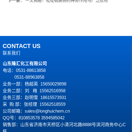
下一条：
一文揭秘！吡啶硫酮铜的神奇作用与广泛应用
CONTACT US
联系我们
山东隆汇化工有限公司
电话：0531-88613858
0531-88963858
业务一部：杨超英 15650029898
业务二部：刘 梅 15562516958
业务三部：赵明雪 18615573931
采 购 部：张经理 15562518559
公司邮箱：sales@longhuichem.cn
QQ号：810853578 3594585042
销售部：山东省济南市天桥区小清河北路8888号滨河商务中心C
栋