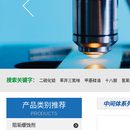
搜索关键字：
二硫化钼
苯并三氮唑
甲基硅油
十八胺
氢氧
中间体系
产品类别推荐
PRODUCTS
阻垢缓蚀剂